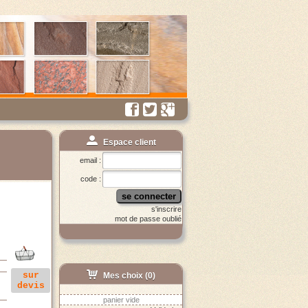
Espace client
email :
code :
se connecter
s'inscrire
mot de passe oublié
sur
Mes choix (
0
)
devis
panier vide