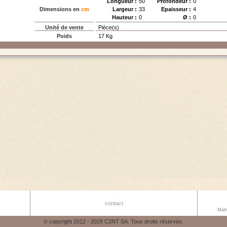
Longueur :
50
Profondeur :
0
Dimensions en
cm
Largeur :
33
Epaisseur :
4
Hauteur :
0
Ø :
0
Unité de vente
Pièce(s)
Poids
17 Kg
contact
Matr
© copyright 2012 - 2026 C2NT SA. Tous droits réservés.