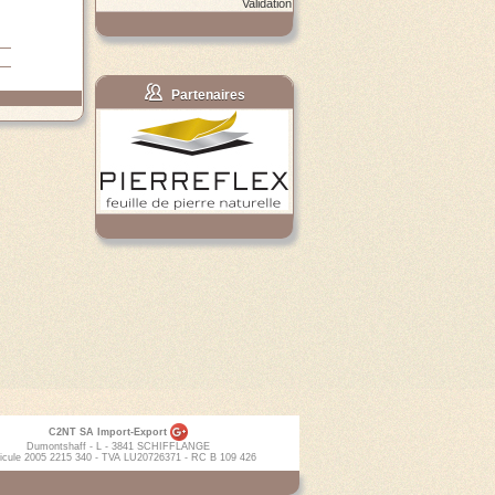
Validation
Partenaires
C2NT SA Import-Export
Dumontshaff - L - 3841 SCHIFFLANGE
icule 2005 2215 340 - TVA LU20726371 - RC B 109 426